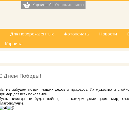
Корзина: 0
|
Оформить заказ
и
Для новорожденных
Фотопечать
Новости
С
Корзина
С Днем Победы!
Мы не забудем подвиг наших дедов и прадедов. Их мужество и стойк
пример для всех поколений.
Пусть никогда не будет войны, а в каждом доме царят мир, сча
благополучие.