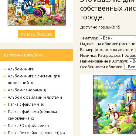
собственных лис
городе.
Доступно позиций
:
15
Узнать больше
Тематика:
Надпись на обложке (тиснени
Размер фото, кол-во листов и
Выпускные альбомы
Новинки, Распродажа, Под за
Наименование и Артикул:
Особенности обложки:
Альбом-книга
Альбом-книга с листами для
пожеланий
(1)
Альбом-панорама
(1)
Альбом с файлами и листами
Папка с файлами
(56)
Папка с файлами (обложка-
самоклейка)
(2)
Папка 3D с файлами
(1)
Папка без файлов (планшет)
(42)