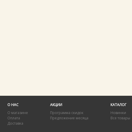
О НАС
АКЦИИ
КАТАЛОГ
О магазине
Программа скидок
Новинки
Оплата
Предложение месяца
Все товары
Доставка