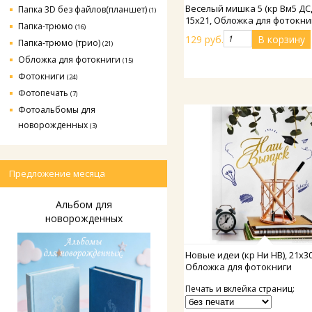
Подробнее
Веселый мишка 5 (кр Вм5 ДС
Папка 3D без файлов(планшет)
(1)
15х21, Обложка для фотокни
Папка-трюмо
(16)
129 руб.
Папка-трюмо (трио)
(21)
Обложка для фотокниги
(15)
Фотокниги
(24)
Фотопечать
(7)
Фотоальбомы для
новорожденных
(3)
Предложение месяца
Альбом для
новорожденных
Подробнее
Новые идеи (кр Ни НВ), 21х30
Обложка для фотокниги
Печать и вклейка страниц: