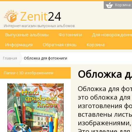
Корзина:
Zenit
24
Интернет-магазин выпускных альбомов
Выпускные альбомы
Фотокниги
Для новорожденн
Информация
Обратная связь
Корзина
Главная
>
Обложка для фотокниги
Обложка д
Папки с 3D изображением
Обложка для фот
это обложка для
изготовления фо
вставлены листы
изображениями,
Это изделие для