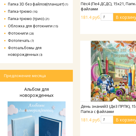
Подробнее
Пёс4 (Пе4 ДСДС), 15х21, Папк
Папка 3D без файлов(планшет)
(1)
файлами
Папка-трюмо
(16)
181.4 руб.
Папка-трюмо (трио)
(21)
Обложка для фотокниги
(15)
Фотокниги
(24)
Фотопечать
(7)
Фотоальбомы для
новорожденных
(3)
Предложение месяца
Альбом для
новорожденных
Подробнее
День знаний3 (Де3 ПРПК), 15
Папка с файлами
181.4 руб.