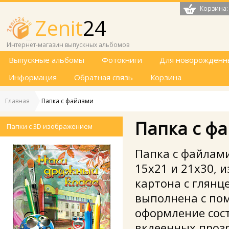
Корзина:
Zenit
24
Интернет-магазин выпускных альбомов
Выпускные альбомы
Фотокниги
Для новорожденн
Информация
Обратная связь
Корзина
Главная
>
Папка с файлами
Папка с ф
Папки с 3D изображением
Папка с файлам
15х21 и 21х30, 
картона с глянц
выполнена с по
оформление сост
вклеенных проз