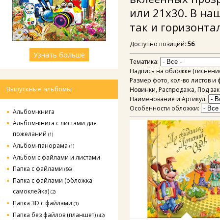
или 21х30. В на
так и горизонта
Доступно позиций
:
56
Узнать больше
Тематика:
Надпись на обложке (тиснени
Размер фото, кол-во листов и
Выпускные альбомы
Новинки, Распродажа, Под за
Наименование и Артикул:
Особенности обложки:
Альбом-книга
Альбом-книга с листами для
пожеланий
(1)
Альбом-панорама
(1)
Альбом с файлами и листами
Папка с файлами
(56)
Папка с файлами (обложка-
самоклейка)
(2)
Папка 3D с файлами
(1)
Папка без файлов (планшет)
(42)